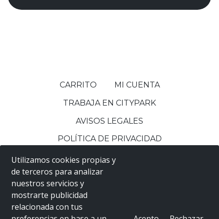
CARRITO
MI CUENTA
TRABAJA EN CITYPARK
AVISOS LEGALES
POLÍTICA DE PRIVACIDAD
POLÍTICA DE COOKIES
Utilizamos cookies propias y
de terceros para analizar
nuestros servicios y
CITYPARK
Entertainment Center
mostrarte publicidad
Estamos en el
Centro Comercial ITAROA
en
relacionada con tus
Huarte/Uharte - Teléfono: 699211800
preferencias en base a un
Acepto
Rechazar